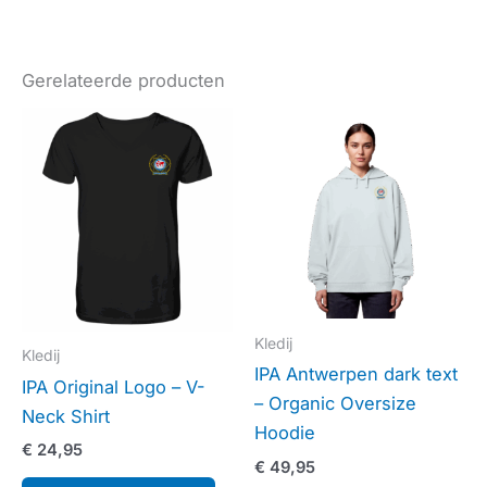
Gerelateerde producten
Dit
Dit
product
prod
heeft
heef
meerdere
mee
variaties.
varia
Deze
Dez
optie
opti
kan
kan
Kledij
gekozen
gek
Kledij
IPA Antwerpen dark text
worden
wor
IPA Original Logo – V-
– Organic Oversize
op
op
Neck Shirt
Hoodie
de
de
€
24,95
€
49,95
productpagina
prod