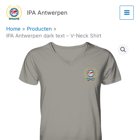
Ga
IPA Antwerpen
naar
de
Home
Producten
inhoud
IPA Antwerpen dark text – V-Neck Shirt
IPA
Antwerpen
dark
text
-
V-
Neck
Shirt
aantal