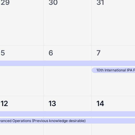
0
0
0
29
30
31
,
evenementen,
evenementen,
evenement
1
1
2
5
6
7
evenement,
evenement,
evenement
10th International IPA
2
2
2
12
13
14
,
evenementen,
evenementen,
evenement
anced Operations (Previous knowledge desirable)