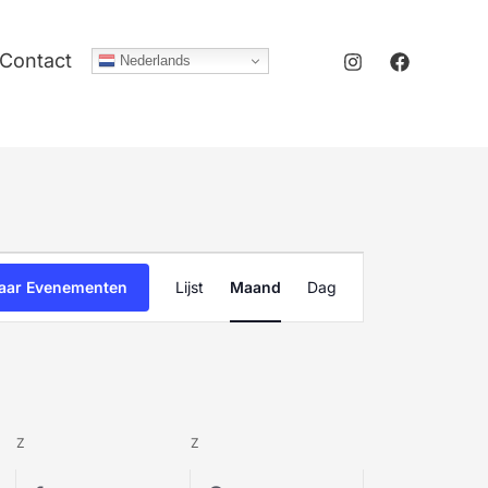
Contact
Nederlands
ZATERDAG
ZONDAG
Evenement
aar Evenementen
Lijst
Maand
Dag
weergaven
navigatie
Z
Z