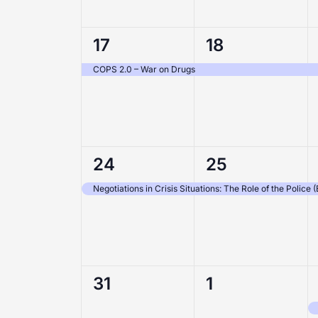
1
1
17
18
evenement,
evenement,
COPS 2.0 – War on Drugs
1
1
24
25
evenement,
evenement,
Negotiations in Crisis Situations: The Role of the Police (
0
0
31
1
evenementen,
evenementen