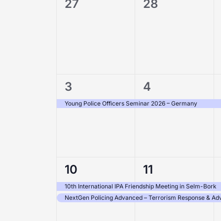
0
0
27
28
Evenementen
evenementen,
evenementen
1
1
3
4
evenement,
evenement,
Young Police Officers Seminar 2026 – Germany
2
2
10
11
evenementen,
evenementen
10th International IPA Friendship Meeting in Selm-Bork
NextGen Policing Advanced – Terrorism Response & Adv