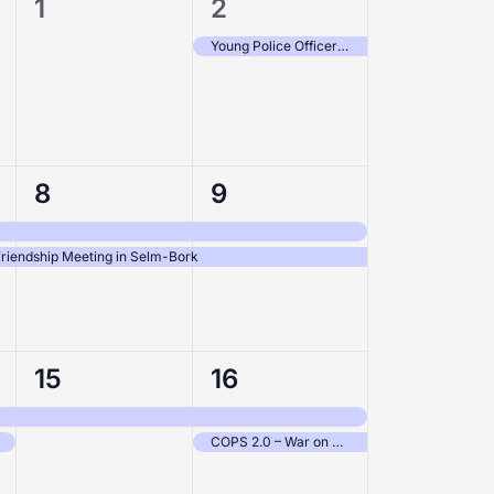
0
1
1
2
en,
evenementen,
evenement,
Young Police Officers Seminar 2026 – Germany
2
2
8
9
en,
evenementen,
evenementen,
 Friendship Meeting in Selm-Bork
1
2
15
16
en,
evenement,
evenementen,
COPS 2.0 – War on Drugs